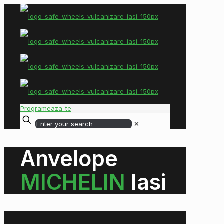
Programeaza-te
✕
Anvelope
MICHELIN
Iasi