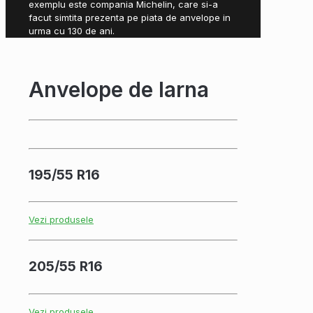
exemplu este compania Michelin, care si-a
facut simtita prezenta pe piata de anvelope in
urma cu 130 de ani.
Anvelope de Iarna
195/55 R16
Vezi produsele
205/55 R16
Vezi produsele