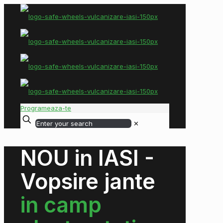
Programeaza-te
✕
NOU in IASI -
Vopsire jante
in camp