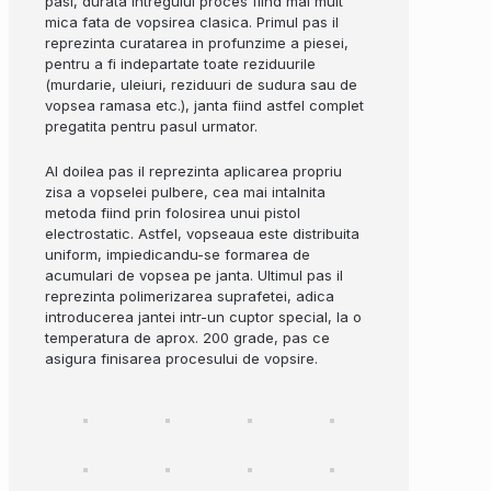
pasi, durata intregului proces fiind mai mult
mica fata de vopsirea clasica. Primul pas il
reprezinta curatarea in profunzime a piesei,
pentru a fi indepartate toate reziduurile
(murdarie, uleiuri, reziduuri de sudura sau de
vopsea ramasa etc.), janta fiind astfel complet
pregatita pentru pasul urmator.
Al doilea pas il reprezinta aplicarea propriu
zisa a vopselei pulbere, cea mai intalnita
metoda fiind prin folosirea unui pistol
electrostatic. Astfel, vopseaua este distribuita
uniform, impiedicandu-se formarea de
acumulari de vopsea pe janta. Ultimul pas il
reprezinta polimerizarea suprafetei, adica
introducerea jantei intr-un cuptor special, la o
temperatura de aprox. 200 grade, pas ce
asigura finisarea procesului de vopsire.