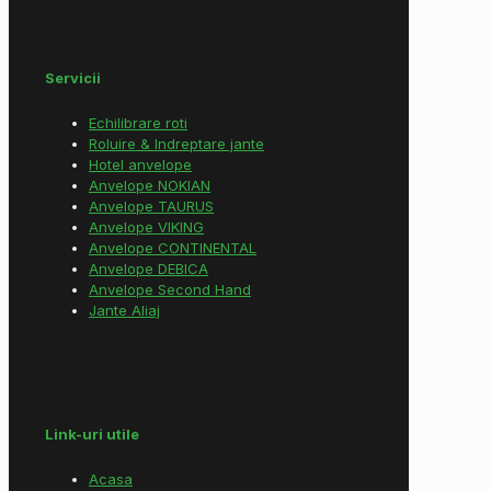
Servicii
Echilibrare roti
Roluire & Indreptare jante
Hotel anvelope
Anvelope NOKIAN
Anvelope TAURUS
Anvelope VIKING
Anvelope CONTINENTAL
Anvelope DEBICA
Anvelope Second Hand
Jante Aliaj
Link-uri utile
Acasa