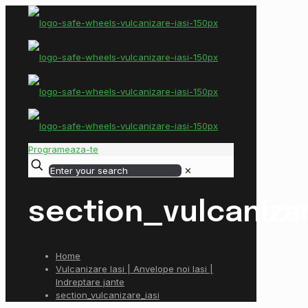
Programeaza-te
✕
section_vulcaniza
Home
Vulcanizare Iasi | Anvelope noi Iasi |
Indreptare jante
section_vulcanizare_iasi