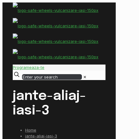
Programeaza-te
✕
jante-aliaj-
iasi-3
Home
jante-aliaj-iasi-3