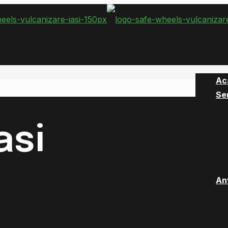
Ac
Ser
asi
An