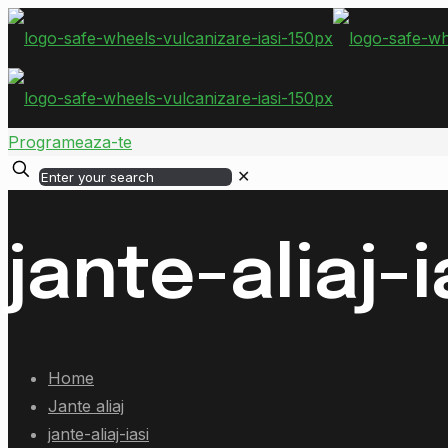
Programeaza-te
✕
jante-aliaj-i
Home
Jante aliaj
jante-aliaj-iasi