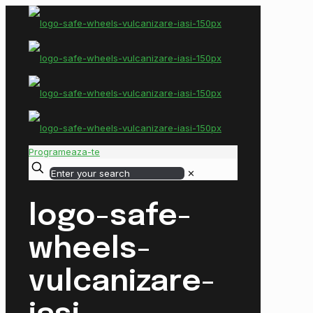
Programeaza-te
✕
logo-safe-
wheels-
vulcanizare-